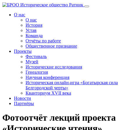
Перейти
к
О нас
содержанию
О нас
История
Устав
Команда
Отчёты по работе
Общественное признание
Проекты
Фестиваль
Музей
Исторические исследования
Генеалогия
Научная конференция
Историческая онлайн-игра «Богатырская сила
Белгородской черты»
Кванториум XVII века
Новости
Партнёры
Фотоотчёт лекций проекта
«Исторические чтения»