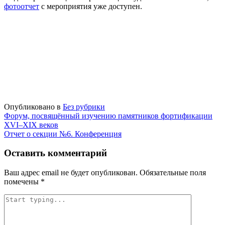
фотоотчет
с мероприятия уже доступен.
Опубликовано в
Без рубрики
Навигация
Форум, посвящённый изучению памятников фортификации
XVI–XIX веков
по
Отчет о секции №6. Конференция
записям
Оставить комментарий
Ваш адрес email не будет опубликован.
Обязательные поля
помечены
*