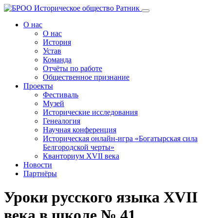
Перейти
к
О нас
содержанию
О нас
История
Устав
Команда
Отчёты по работе
Общественное признание
Проекты
Фестиваль
Музей
Исторические исследования
Генеалогия
Научная конференция
Историческая онлайн-игра «Богатырская сила
Белгородской черты»
Кванториум XVII века
Новости
Партнёры
Уроки русского языка XVII
века в школе № 41