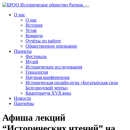
Перейти
к
О нас
содержанию
О нас
История
Устав
Команда
Отчёты по работе
Общественное признание
Проекты
Фестиваль
Музей
Исторические исследования
Генеалогия
Научная конференция
Историческая онлайн-игра «Богатырская сила
Белгородской черты»
Кванториум XVII века
Новости
Партнёры
Афиша лекций
“Исторических чтений” на