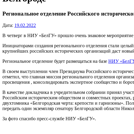
Региональное отделение Российского историческо
Дата:
19.02.2022
В четверг в НИУ «БелГУ» прошло очень знаковое мероприятие 
Инициаторами создания регионального отделения стали целый 
крупнейших российских исторических организаций даст новый
Региональное отделение будет размещаться на базе
НИУ «БелГ
В своем выступлении член Президиума Российского историчес
отметил, что главная миссия регионального отделения органи
просвещения , консолидировать экспертное сообщество и боро
В качестве докладчика в учредительном собрании принял учас
Российским историческим обществом и совместных проектах, р
двухтомника «Белгородская черта: крепости и гарнизоны». П
передать один экземпляр сенатору Белгородской области Нико
За фото спасибо пресс-службе НИУ «БелГУ».