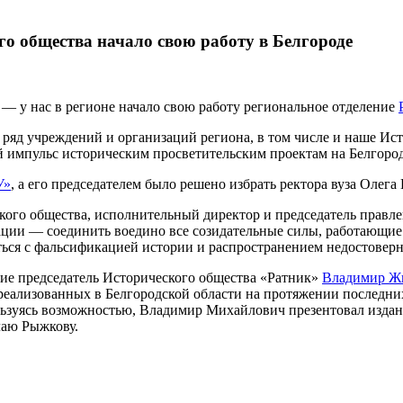
го общества начало свою работу в Белгороде
— у нас в регионе начало свою работу региональное отделение
ряд учреждений и организаций региона, в том числе и наше Ист
 импульс историческим просветительским проектам на Белгоро
У»
, а его председателем было решено избрать ректора вуза Олега
кого общества, исполнительный директор и председатель прав
зации — соединить воедино все созидательные силы, работающие
ться с фальсификацией истории и распространением недостовер
тие председатель Исторического общества «Ратник»
Владимир Ж
еализованных в Белгородской области на протяжении последних
ользуясь возможностью, Владимир Михайлович презентовал изда
лаю Рыжкову.