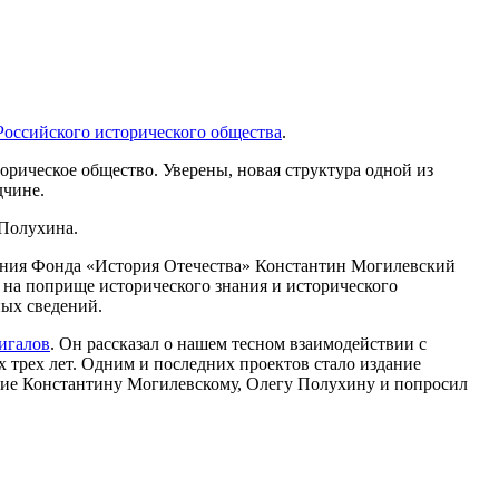
Российского исторического общества
.
орическое общество. Уверены, новая структура одной из
дчине.
 Полухина.
ления Фонда «История Отечества» Константин Могилевский
 на поприще исторического знания и исторического
ных сведений.
игалов
. Он рассказал о нашем тесном взаимодействии с
 трех лет. Одним и последних проектов стало издание
ние Константину Могилевскому, Олегу Полухину и попросил