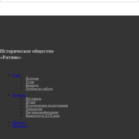
Историческое общество
«Ратник»
О нас
История
Устав
Команда
Отчёты по работе
Проекты
Фестиваль
Музей
Исторические исследования
Генеалогия
Научная конференция
Кванториум XVII века
Новости
Партнёры