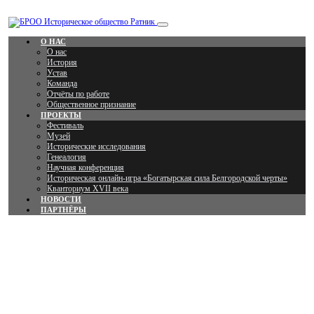
Перейти
к
содержанию
О НАС
О нас
История
Устав
Команда
Отчёты по работе
Общественное признание
ПРОЕКТЫ
Фестиваль
Музей
Исторические исследования
Генеалогия
Научная конференция
Историческая онлайн-игра «Богатырская сила Белгородской черты»
Кванториум XVII века
НОВОСТИ
ПАРТНЁРЫ