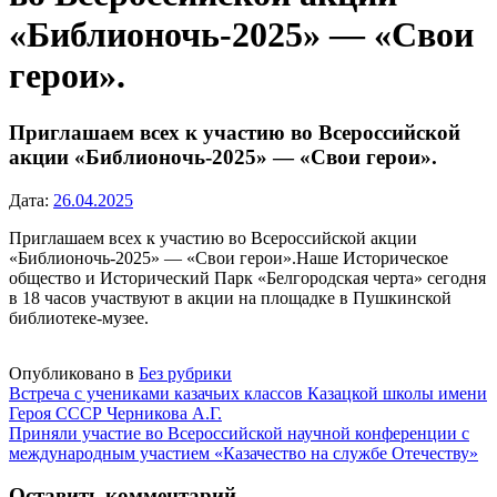
«Библионочь-2025» — «Свои
герои».
Приглашаем всех к участию во Всероссийской
акции «Библионочь-2025» — «Свои герои».
Дата:
26.04.2025
Приглашаем всех к участию во Всероссийской акции
«Библионочь-2025» — «Свои герои».Наше Историческое
общество и Исторический Парк «Белгородская черта» сегодня
в 18 часов участвуют в акции на площадке в Пушкинской
библиотеке-музее.
Опубликовано в
Без рубрики
Навигация
Встреча с учениками казачьих классов Казацкой школы имени
Героя СССР Черникова А.Г.
по
Приняли участие во Всероссийской научной конференции с
записям
международным участием «Казачество на службе Отечеству»
Оставить комментарий