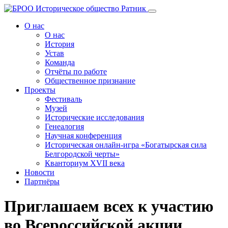
Перейти
к
О нас
содержанию
О нас
История
Устав
Команда
Отчёты по работе
Общественное признание
Проекты
Фестиваль
Музей
Исторические исследования
Генеалогия
Научная конференция
Историческая онлайн-игра «Богатырская сила
Белгородской черты»
Кванториум XVII века
Новости
Партнёры
Приглашаем всех к участию
во Всероссийской акции