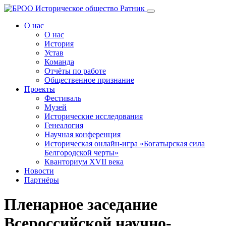
Перейти
к
О нас
содержанию
О нас
История
Устав
Команда
Отчёты по работе
Общественное признание
Проекты
Фестиваль
Музей
Исторические исследования
Генеалогия
Научная конференция
Историческая онлайн-игра «Богатырская сила
Белгородской черты»
Кванториум XVII века
Новости
Партнёры
Пленарное заседание
Всероссийской научно-