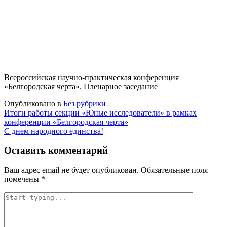
Всероссийская научно-практическая конференция
«Белгородская черта». Пленарное заседание
Опубликовано в
Без рубрики
Навигация
Итоги работы секции «Юные исследователи» в рамках
конференции «Белгородская черта»
по
С днем народного единства!
записям
Оставить комментарий
Ваш адрес email не будет опубликован.
Обязательные поля
помечены
*