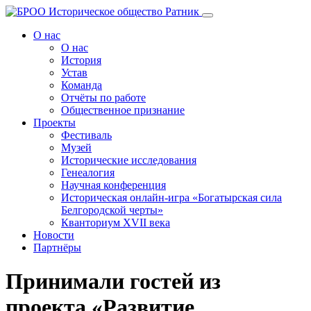
Перейти
к
О нас
содержанию
О нас
История
Устав
Команда
Отчёты по работе
Общественное признание
Проекты
Фестиваль
Музей
Исторические исследования
Генеалогия
Научная конференция
Историческая онлайн-игра «Богатырская сила
Белгородской черты»
Кванториум XVII века
Новости
Партнёры
Принимали гостей из
проекта «Развитие