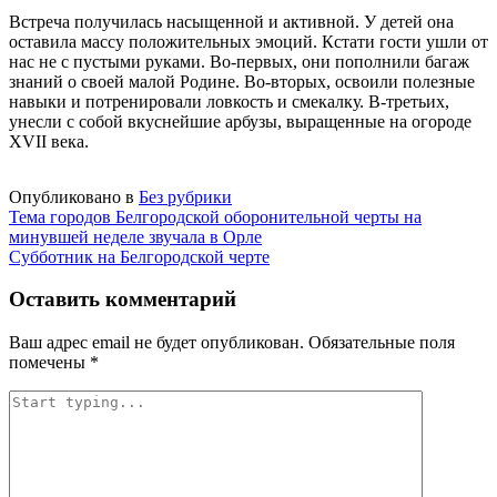
Встреча получилась насыщенной и активной. У детей она
оставила массу положительных эмоций. Кстати гости ушли от
нас не с пустыми руками. Во-первых, они пополнили багаж
знаний о своей малой Родине. Во-вторых, освоили полезные
навыки и потренировали ловкость и смекалку. В-третьих,
унесли с собой вкуснейшие арбузы, выращенные на огороде
XVII века.
Опубликовано в
Без рубрики
Навигация
Тема городов Белгородской оборонительной черты на
минувшей неделе звучала в Орле
по
Субботник на Белгородской черте
записям
Оставить комментарий
Ваш адрес email не будет опубликован.
Обязательные поля
помечены
*