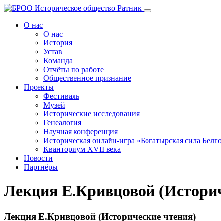
Перейти
к
О нас
содержанию
О нас
История
Устав
Команда
Отчёты по работе
Общественное признание
Проекты
Фестиваль
Музей
Исторические исследования
Генеалогия
Научная конференция
Историческая онлайн-игра «Богатырская сила Белг
Кванториум XVII века
Новости
Партнёры
Лекция Е.Кривцовой (Историч
Лекция Е.Кривцовой (Исторические чтения)