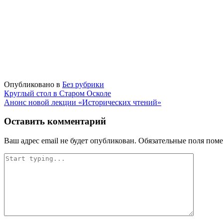
Опубликовано в
Без рубрики
Навигация
Круглый стол в Старом Осколе
Анонс новой лекции «Исторических чтений»
по
записям
Оставить комментарий
Ваш адрес email не будет опубликован.
Обязательные поля пом