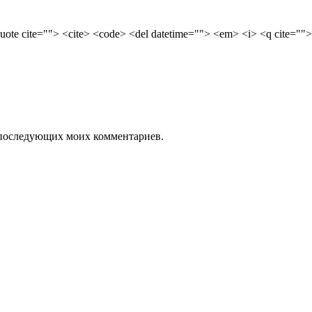
quote cite=""> <cite> <code> <del datetime=""> <em> <i> <q cite="">
ля последующих моих комментариев.