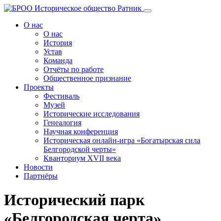
Перейти
к
О нас
содержанию
О нас
История
Устав
Команда
Отчёты по работе
Общественное признание
Проекты
Фестиваль
Музей
Исторические исследования
Генеалогия
Научная конференция
Историческая онлайн-игра «Богатырская сила
Белгородской черты»
Кванториум XVII века
Новости
Партнёры
Исторический парк
«Белгородская черта»