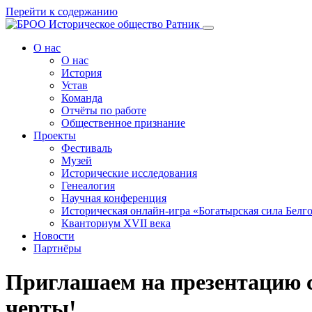
Перейти к содержанию
О нас
О нас
История
Устав
Команда
Отчёты по работе
Общественное признание
Проекты
Фестиваль
Музей
Исторические исследования
Генеалогия
Научная конференция
Историческая онлайн-игра «Богатырская сила Белг
Кванториум XVII века
Новости
Партнёры
Приглашаем на презентацию с
черты!