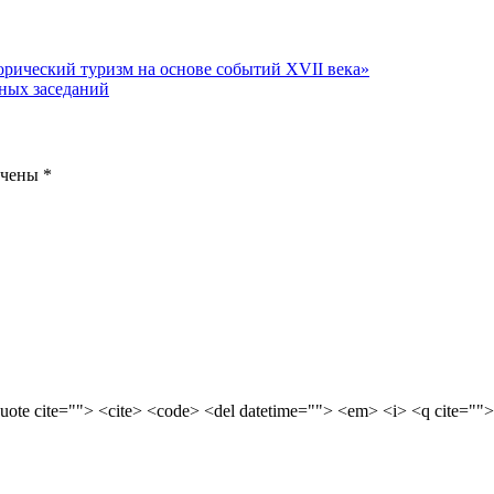
орический туризм на основе событий XVII века»
ных заседаний
ечены
*
quote cite=""> <cite> <code> <del datetime=""> <em> <i> <q cite="">