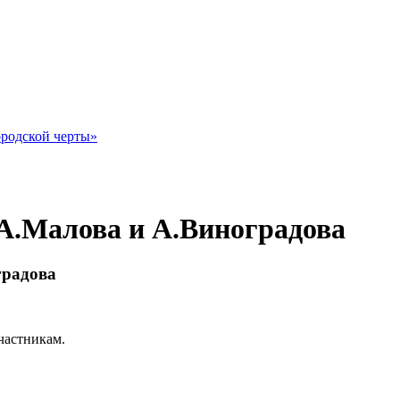
ородской черты»
А.Малова и А.Виноградова
градова
частникам.