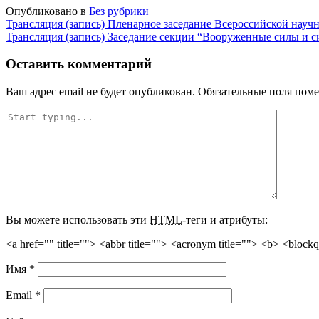
Опубликовано в
Без рубрики
Навигация
Трансляция (запись) Пленарное заседание Всероссийской науч
Трансляция (запись) Заседание секции “Вооруженные силы и с
по
записям
Оставить комментарий
Ваш адрес email не будет опубликован.
Обязательные поля пом
Вы можете использовать эти
HTML
-теги и атрибуты:
<a href="" title=""> <abbr title=""> <acronym title=""> <b> <block
Имя
*
Email
*