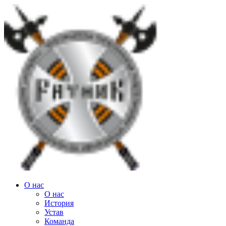
Перейти
к
содержанию
О нас
О нас
История
Устав
Команда