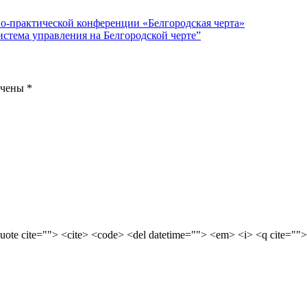
но-практической конференции «Белгородская черта»
истема управления на Белгородской черте”
ечены
*
quote cite=""> <cite> <code> <del datetime=""> <em> <i> <q cite="">