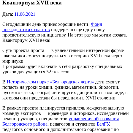
Кванториум XVII века
Дата:
11.06.2021
Сегодняшний день принес хорошие вести!
Фонд
президентских грантов
поддержал еще одну нашу
просветительскую инициативу. На этот раз мы хотим создать
Кванториум XVII века!
Суть проекта проста — в увлекательной интересной форме
школьники смогут погрузиться в историю XVII века через
мир науки.
Программа будет включать в себя разработку специальных
уроков для учащихся 5-9 классов.
В
Историческом парке «Белгородская черта»
дети смогут
попасть на уроки химии, физики, математики, биологии,
русского языка, географии и других дисциплин в том виде, в
котором они предстали бы перед нами в XVII столетии.
В рамках проекта планируется привлечь межрегиональную
команду экспертов — краеведов и историков, исследователей-
реконструкторов, специалистов
управления образования
Белгородского района
, педагогов и студентов
БелГУ
,
педагогов основного и дополнительного образования по