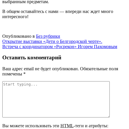
выбранным предметам.
В общем оставайтесь с нами — впереди нас ждет много
интересного!
Опубликовано в
Без рубрики
Навигация
Открытие выставки «Дети о Белгородской черте».
Встреча с координатором «Росрекон» Игорем Пахомовым
по
записям
Оставить комментарий
Ваш адрес email не будет опубликован.
Обязательные поля
помечены
*
Вы можете использовать эти
HTML
-теги и атрибуты: