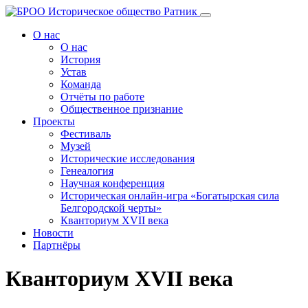
Перейти
к
О нас
содержанию
О нас
История
Устав
Команда
Отчёты по работе
Общественное признание
Проекты
Фестиваль
Музей
Исторические исследования
Генеалогия
Научная конференция
Историческая онлайн-игра «Богатырская сила
Белгородской черты»
Кванториум XVII века
Новости
Партнёры
Кванториум XVII века