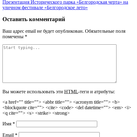
Презентация Исторического парка «Белгородская черта» на
по
уличном фестивале «Белгородское лето»
записям
Оставить комментарий
Ваш адрес email не будет опубликован.
Обязательные поля
помечены
*
Вы можете использовать эти
HTML
-теги и атрибуты:
<a href="" title=""> <abbr title=""> <acronym title=""> <b>
<blockquote cite=""> <cite> <code> <del datetime=""> <em> <i>
<q cite=""> <s> <strike> <strong>
Имя
*
Email
*