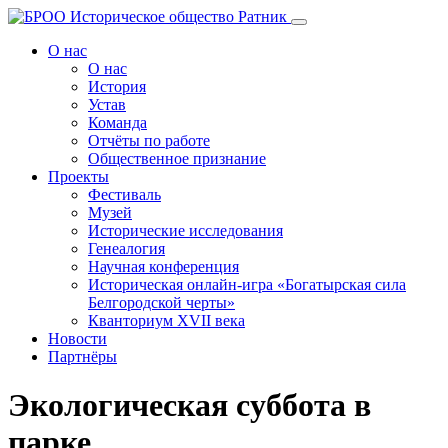
Перейти
к
О нас
содержанию
О нас
История
Устав
Команда
Отчёты по работе
Общественное признание
Проекты
Фестиваль
Музей
Исторические исследования
Генеалогия
Научная конференция
Историческая онлайн-игра «Богатырская сила
Белгородской черты»
Кванториум XVII века
Новости
Партнёры
Экологическая суббота в
парке