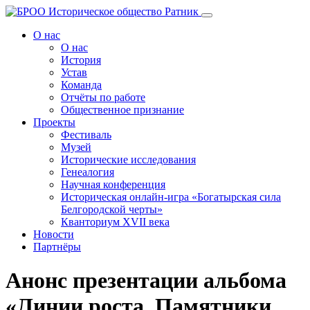
Перейти
к
О нас
содержанию
О нас
История
Устав
Команда
Отчёты по работе
Общественное признание
Проекты
Фестиваль
Музей
Исторические исследования
Генеалогия
Научная конференция
Историческая онлайн-игра «Богатырская сила
Белгородской черты»
Кванториум XVII века
Новости
Партнёры
Анонс презентации альбома
«Линии роста. Памятники