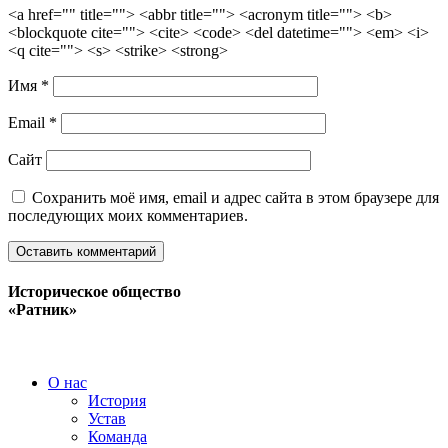
<a href="" title=""> <abbr title=""> <acronym title=""> <b>
<blockquote cite=""> <cite> <code> <del datetime=""> <em> <i>
<q cite=""> <s> <strike> <strong>
Имя
*
Email
*
Сайт
Сохранить моё имя, email и адрес сайта в этом браузере для
последующих моих комментариев.
Историческое общество
«Ратник»
О нас
История
Устав
Команда